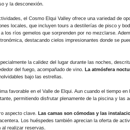
so y la desconexión.
ctividades, el Cosmo Elqui Valley ofrece una variedad de op
nes locales, que incluyen tours a destilerías de pisco y bo
s a los ríos gemelos que sorprenden por no mezclarse. Ade
stronómica, destacando cielos impresionantes donde se pu
specialmente la calidez del lugar durante las noches, descr
lrededor del fuego, acompañado de vino.
La atmósfera noctu
olvidables bajo las estrellas.
lima favorable en el Valle de Elqui. Aun cuando el tiempo en
tante, permitiendo disfrutar plenamente de la piscina y las ac
ro aspecto clave.
Las camas son cómodas y las instalacio
lacentera. Los huéspedes también aprecian la oferta de acti
 al realizar reservas.