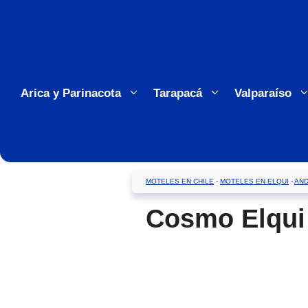
Saltar
al
contenido
Arica y Parinacota
Tarapacá
Valparaíso
MOTELES EN CHILE
-
MOTELES EN ELQUI
-
AN
Cosmo Elqui 