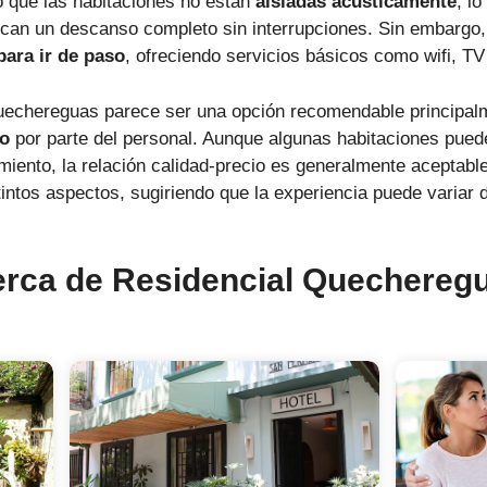
o que las habitaciones no están
aisladas acústicamente
, l
can un descanso completo sin interrupciones. Sin embargo,
para ir de paso
, ofreciendo servicios básicos como wifi, TV
Quechereguas parece ser una opción recomendable principal
to
por parte del personal. Aunque algunas habitaciones pued
miento, la relación calidad-precio es generalmente aceptabl
tintos aspectos, sugiriendo que la experiencia puede variar 
erca de Residencial Quechereg