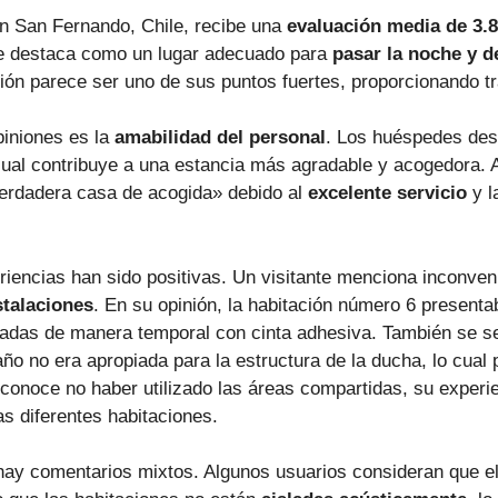
n San Fernando, Chile, recibe una
evaluación media de 3.8
 se destaca como un lugar adecuado para
pasar la noche y d
ión parece ser uno de sus puntos fuertes, proporcionando tra
piniones es la
amabilidad del personal
. Los huéspedes des
ual contribuye a una estancia más agradable y acogedora. 
verdadera casa de acogida» debido al
excelente servicio
y l
riencias han sido positivas. Un visitante menciona inconven
stalaciones
. En su opinión, la habitación número 6 presenta
radas de manera temporal con cinta adhesiva. También se s
año no era apropiada para la estructura de la ducha, lo cua
econoce no haber utilizado las áreas compartidas, su experi
as diferentes habitaciones.
, hay comentarios mixtos. Algunos usuarios consideran que e