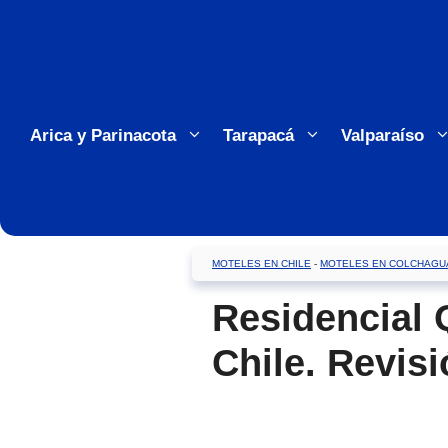
Saltar
al
contenido
Arica y Parinacota
Tarapacá
Valparaíso
MOTELES EN CHILE
-
MOTELES EN COLCHAGU
Residencial
Chile. Revis