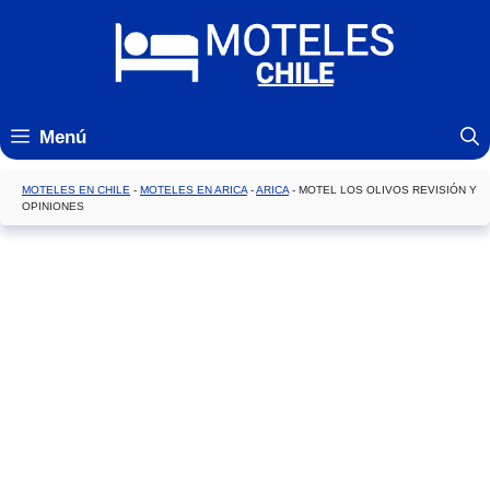
Saltar
al
contenido
Menú
MOTELES EN CHILE
-
MOTELES EN ARICA
-
ARICA
-
MOTEL LOS OLIVOS REVISIÓN Y
OPINIONES