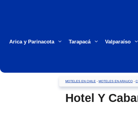
Saltar
al
contenido
Arica y Parinacota
Tarapacá
Valparaíso
MOTELES EN CHILE
-
MOTELES EN ARAUCO
-
C
Hotel Y Caba