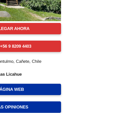
LEGAR AHORA
56 9 8209 4403
ntulmo, Cañete, Chile
ñas Licahue
PÁGINA WEB
AS OPINIONES