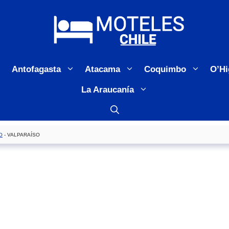
Antofagasta
Atacama
Coquimbo
O’Hi
La Araucanía
O
-
VALPARAÍSO