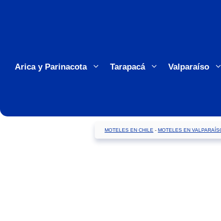
Saltar
al
contenido
Arica y Parinacota
Tarapacá
Valparaíso
MOTELES EN CHILE
-
MOTELES EN VALPARAÍS