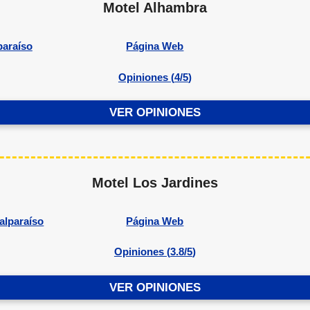
Motel Alhambra
paraíso
Página Web
Opiniones (
4/5
)
VER OPINIONES
Motel Los Jardines
alparaíso
Página Web
Opiniones (
3.8/5
)
VER OPINIONES