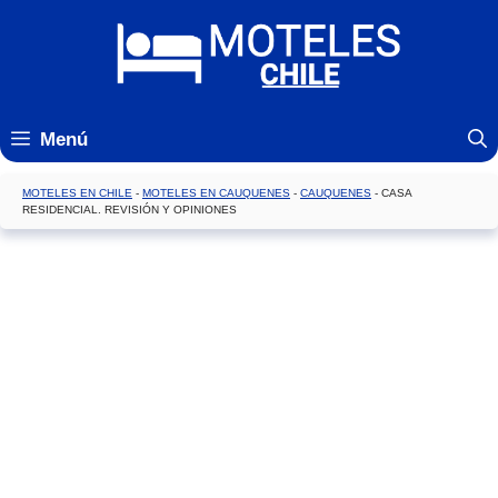
Saltar
al
contenido
Menú
MOTELES EN CHILE
-
MOTELES EN CAUQUENES
-
CAUQUENES
-
CASA
RESIDENCIAL. REVISIÓN Y OPINIONES